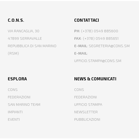
C.O.N.S.
CONTATTACI
VIA RANCAGLIA, 30
PH
: (+378) 0549 885600
47899 SERRAVALLE
FAX
: (+378) 0549 885651
REPUBBLICA DI SAN MARINO
E-MAIL
: SEGRETERIA@CONS.SM
(RSM)
E-MAIL
:
UFFICIO.STAMPA@CONS.SM
ESPLORA
NEWS & COMUNICATI
CONS
CONS
FEDERAZIONI
FEDERAZIONI
SAN MARINO TEAM
UFFICIO STAMPA
IMPIANTI
NEWSLETTER
EVENTI
PUBBLICAZIONI