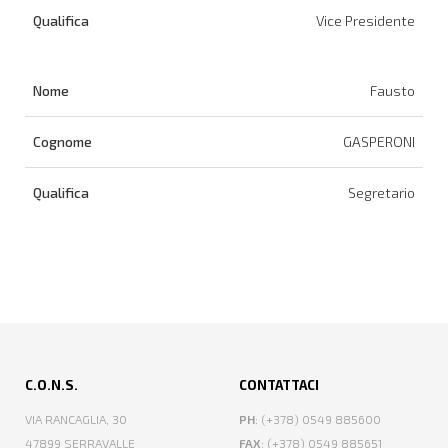
Vice Presidente
Fausto
GASPERONI
Segretario
C.O.N.S.
CONTATTACI
VIA RANCAGLIA, 30
PH
: (+378) 0549 885600
47899 SERRAVALLE
FAX
: (+378) 0549 885651