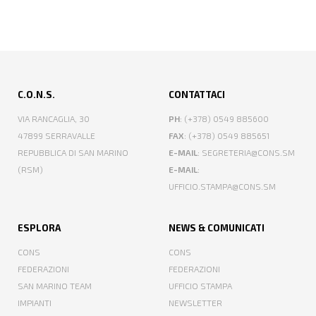
C.O.N.S.
CONTATTACI
VIA RANCAGLIA, 30
PH
: (+378) 0549 885600
47899 SERRAVALLE
FAX
: (+378) 0549 885651
REPUBBLICA DI SAN MARINO
E-MAIL
: SEGRETERIA@CONS.SM
(RSM)
E-MAIL
:
UFFICIO.STAMPA@CONS.SM
ESPLORA
NEWS & COMUNICATI
CONS
CONS
FEDERAZIONI
FEDERAZIONI
SAN MARINO TEAM
UFFICIO STAMPA
IMPIANTI
NEWSLETTER