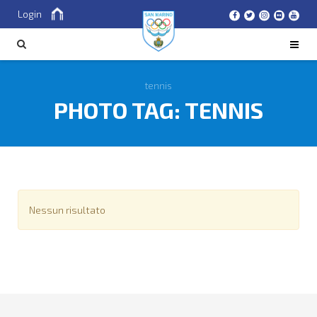
Login
Cerca
CERCA
tennis
PHOTO TAG:
TENNIS
Nessun risultato