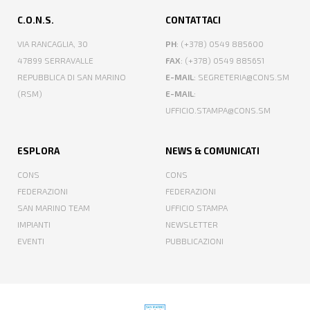
C.O.N.S.
CONTATTACI
VIA RANCAGLIA, 30
PH
: (+378) 0549 885600
47899 SERRAVALLE
FAX
: (+378) 0549 885651
REPUBBLICA DI SAN MARINO
E-MAIL
: SEGRETERIA@CONS.SM
(RSM)
E-MAIL
:
UFFICIO.STAMPA@CONS.SM
ESPLORA
NEWS & COMUNICATI
CONS
CONS
FEDERAZIONI
FEDERAZIONI
SAN MARINO TEAM
UFFICIO STAMPA
IMPIANTI
NEWSLETTER
EVENTI
PUBBLICAZIONI