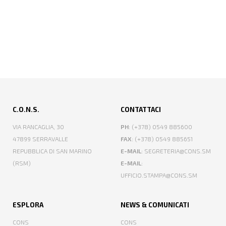
C.O.N.S.
CONTATTACI
VIA RANCAGLIA, 30
PH
: (+378) 0549 885600
47899 SERRAVALLE
FAX
: (+378) 0549 885651
REPUBBLICA DI SAN MARINO
E-MAIL
: SEGRETERIA@CONS.SM
(RSM)
E-MAIL
:
UFFICIO.STAMPA@CONS.SM
ESPLORA
NEWS & COMUNICATI
CONS
CONS