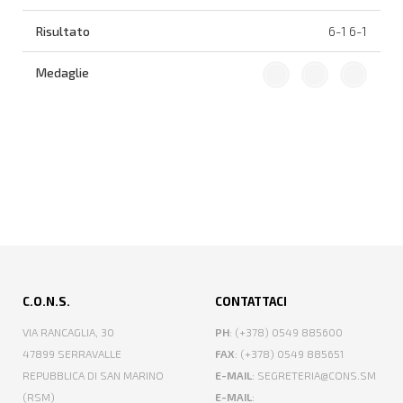
6-1 6-1
C.O.N.S.
CONTATTACI
VIA RANCAGLIA, 30
PH
: (+378) 0549 885600
47899 SERRAVALLE
FAX
: (+378) 0549 885651
REPUBBLICA DI SAN MARINO
E-MAIL
: SEGRETERIA@CONS.SM
(RSM)
E-MAIL
: