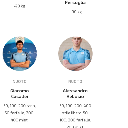
Persoglia
-70 kg
- 90 kg
NUOTO
NUOTO
Giacomo
Alessandro
Casadei
Rebosio
50, 100, 200 rana,
50, 100, 200, 400
50 farfalla, 200,
stile libero, 50,
400 misti
100, 200 farfalla,
200 misti