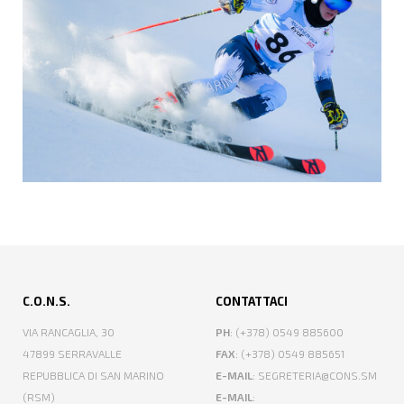
C.O.N.S.
CONTATTACI
VIA RANCAGLIA, 30
PH
: (+378) 0549 885600
47899 SERRAVALLE
FAX
: (+378) 0549 885651
REPUBBLICA DI SAN MARINO
E-MAIL
: SEGRETERIA@CONS.SM
(RSM)
E-MAIL
: