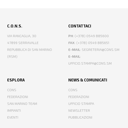
C.O.N.S.
CONTATTACI
VIA RANCAGLIA, 30
PH
: (+378) 0549 885600
47899 SERRAVALLE
FAX
: (+378) 0549 885651
REPUBBLICA DI SAN MARINO
E-MAIL
: SEGRETERIA@CONS.SM
(RSM)
E-MAIL
:
UFFICIO.STAMPA@CONS.SM
ESPLORA
NEWS & COMUNICATI
CONS
CONS
FEDERAZIONI
FEDERAZIONI
SAN MARINO TEAM
UFFICIO STAMPA
IMPIANTI
NEWSLETTER
EVENTI
PUBBLICAZIONI