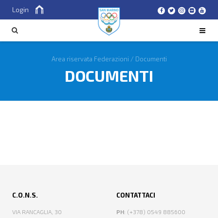
Login
Cerca
CERCA
Area riservata Federazioni
/
Documenti
DOCUMENTI
C.O.N.S.
CONTATTACI
VIA RANCAGLIA, 30
PH
: (+378) 0549 885600