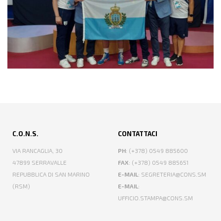
C.O.N.S.
CONTATTACI
VIA RANCAGLIA, 30
PH
: (+378) 0549 885600
47899 SERRAVALLE
FAX
: (+378) 0549 885651
REPUBBLICA DI SAN MARINO
E-MAIL
: SEGRETERIA@CONS.SM
(RSM)
E-MAIL
:
UFFICIO.STAMPA@CONS.SM