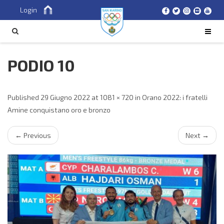
Login
Cerca
CERCA
PODIO 10
Published
29 Giugno 2022
at
1081 × 720
in
Orano 2022: i fratelli
Amine conquistano oro e bronzo
←
Previous
Next
→