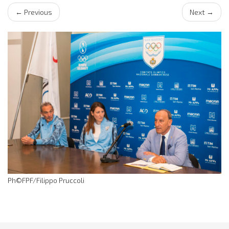
←
Previous
Next
→
Ph©FPF/Filippo Pruccoli