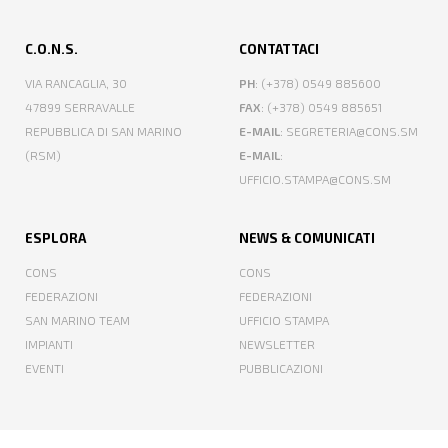
C.O.N.S.
CONTATTACI
VIA RANCAGLIA, 30
PH
: (+378) 0549 885600
47899 SERRAVALLE
FAX
: (+378) 0549 885651
REPUBBLICA DI SAN MARINO
E-MAIL
: SEGRETERIA@CONS.SM
(RSM)
E-MAIL
:
UFFICIO.STAMPA@CONS.SM
ESPLORA
NEWS & COMUNICATI
CONS
CONS
FEDERAZIONI
FEDERAZIONI
SAN MARINO TEAM
UFFICIO STAMPA
IMPIANTI
NEWSLETTER
EVENTI
PUBBLICAZIONI