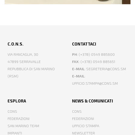
C.O.N.S.
CONTATTACI
VIA RANCAGLIA, 30
PH
: (+378) 0549 885600
47899 SERRAVALLE
FAX
: (+378) 0549 885651
REPUBBLICA DI SAN MARINO
E-MAIL
: SEGRETERIA@CONS.SM
(RSM)
E-MAIL
:
UFFICIO.STAMPA@CONS.SM
ESPLORA
NEWS & COMUNICATI
CONS
CONS
FEDERAZIONI
FEDERAZIONI
SAN MARINO TEAM
UFFICIO STAMPA
IMPIANTI
NEWSLETTER