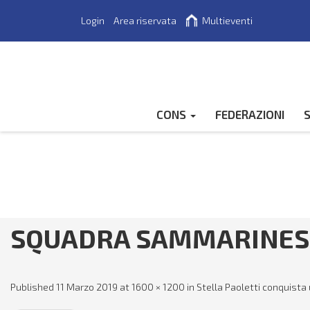
Login
Area riservata
Multieventi
Cerca
CONS
FEDERAZIONI
S
SQUADRA SAMMARINESE
Published
11 Marzo 2019
at
1600 × 1200
in
Stella Paoletti conquista