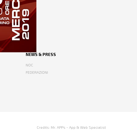
NEWS & PRESS
NOC
FEDERAZIONI
Credits:
Mr. APPs - App & Web Specialist