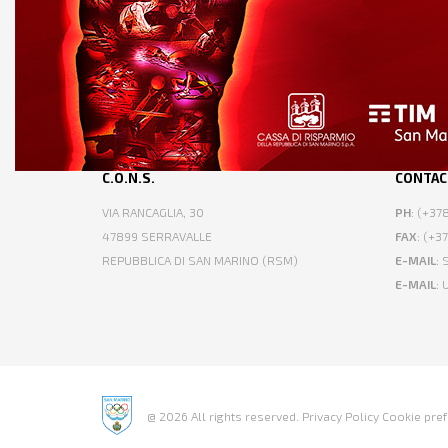
C.O.N.S.
CONTAC
VIA RANCAGLIA, 30
PH
: (+3
47899 SERRAVALLE
FAX
: (+3
REPUBBLICA DI SAN MARINO (RSM)
E-MAIL
:
E-MAIL
:
@ 2026 All rights reserved.
Privacy Policy
Cookie pre