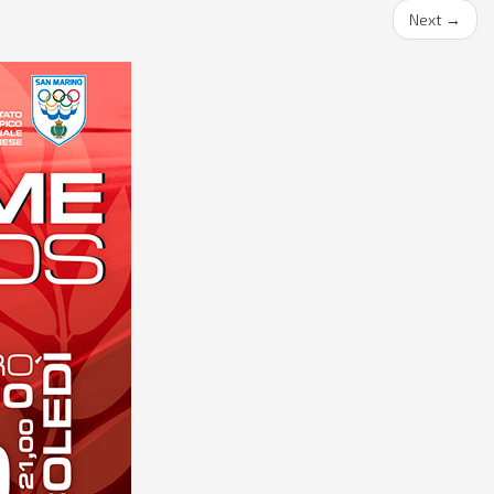
Next
→