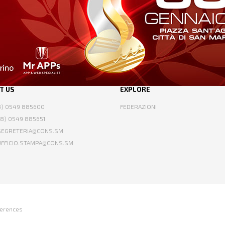
T US
EXPLORE
78) 0549 885600
FEDERAZIONI
78) 0549 885651
 SEGRETERIA@CONS.SM
 UFFICIO.STAMPA@CONS.SM
ferences