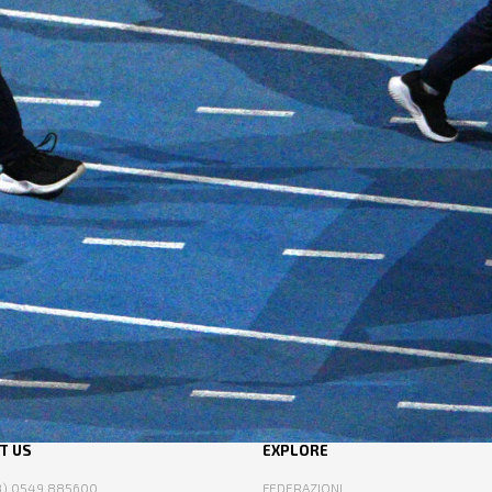
T US
EXPLORE
78) 0549 885600
FEDERAZIONI