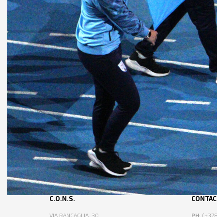
C.O.N.S.
CONTAC
VIA RANCAGLIA, 30
PH
: (+3