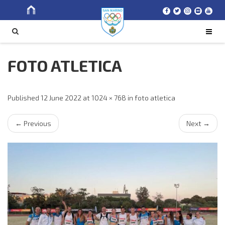
Search
SEARCH
for
FOTO ATLETICA
Published
12 June 2022
at
1024 × 768
in
foto atletica
←
Previous
Next
→