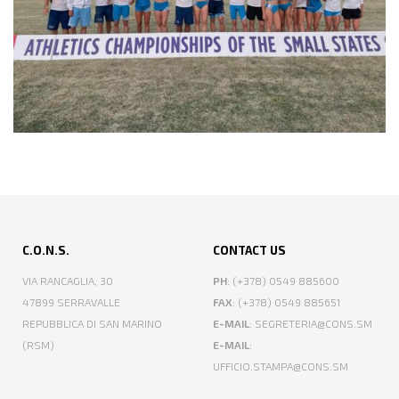
C.O.N.S.
CONTACT US
VIA RANCAGLIA, 30
PH
: (+378) 0549 885600
47899 SERRAVALLE
FAX
: (+378) 0549 885651
REPUBBLICA DI SAN MARINO
E-MAIL
: SEGRETERIA@CONS.SM
(RSM)
E-MAIL
:
UFFICIO.STAMPA@CONS.SM