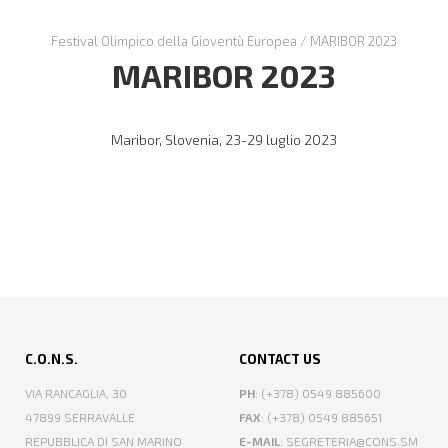
Festival Olimpico della Gioventù Europea
/
MARIBOR 2023
MARIBOR 2023
Maribor, Slovenia, 23-29 luglio 2023
C.O.N.S.
CONTACT US
VIA RANCAGLIA, 30
PH
: (+378) 0549 885600
47899 SERRAVALLE
FAX
: (+378) 0549 885651
REPUBBLICA DI SAN MARINO
E-MAIL
: SEGRETERIA@CONS.SM