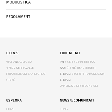
MODULISTICA
REGOLAMENTI
C.O.N.S.
CONTATTACI
VIA RANCAGLIA, 30
PH
: (+378) 0549 885600
47899 SERRAVALLE
FAX
: (+378) 0549 885651
REPUBBLICA DI SAN MARINO
E-MAIL
: SEGRETERIA@CONS.SM
(RSM)
E-MAIL
:
UFFICIO.STAMPA@CONS.SM
ESPLORA
NEWS & COMUNICATI
CONS
CONS